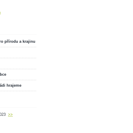
m
o přírodu a krajinu
obce
rádi hrajeme
2023
>>