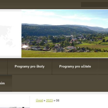
Programy pro školy
Programy pro učitele
ním
Úvod
»
2023
»
08