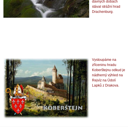
dávných dobách
stával strážní hrad
Drachenburg.
Vystoupáme na
zříceninu hradu
Koberštejnu odkud je
nádherný výhled na
Rejvíz na Údolí
Lapků z Drakova.