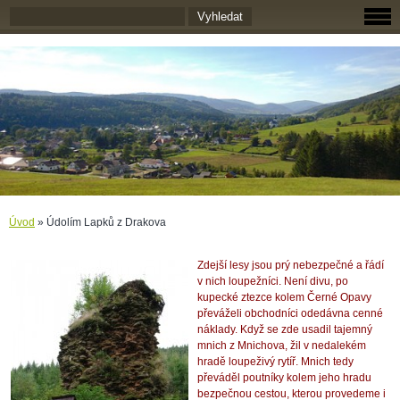
Úvod
»
Údolím Lapků z Drakova
Zdejší lesy jsou prý nebezpečné a řádí
v nich loupežníci. Není divu, po
kupecké ztezce kolem Černé Opavy
převáželi obchodníci odedávna cenné
náklady. Když se zde usadil tajemný
mnich z Mnichova, žil v nedalekém
hradě loupeživý rytíř. Mnich tedy
převáděl poutníky kolem jeho hradu
bezpečnou cestou, kterou provedeme i