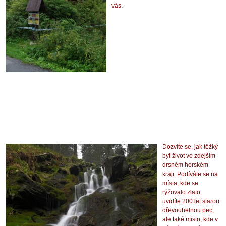
vás.
Dozvíte se, jak těžký
byl život ve zdejším
drsném horském
kraji. Podíváte se na
místa, kde se
rýžovalo zlato,
uvidíte 200 let starou
dřevouhelnou pec,
ale také místo, kde v