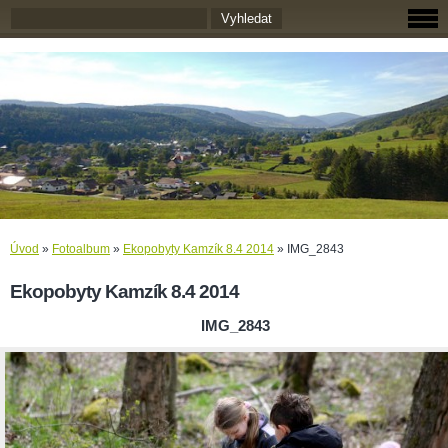
Úvod
»
Fotoalbum
»
Ekopobyty Kamzík 8.4 2014
»
IMG_2843
Ekopobyty Kamzík 8.4 2014
IMG_2843