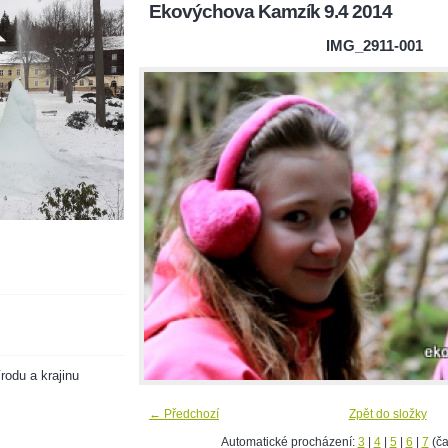
Ekovýchova Kamzík 9.4 2014
IMG_2911-001
rodu a krajinu
← Předchozí
Zpět do složky
Automatické procházení:
3
|
4
|
5
|
6
|
7
(ča