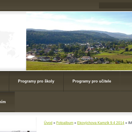
Programy pro školy
Programy pro učitele
ním
Úvod
»
Fotoalbum
»
Ekovýchova Kamzík 9.4 2014
»
I