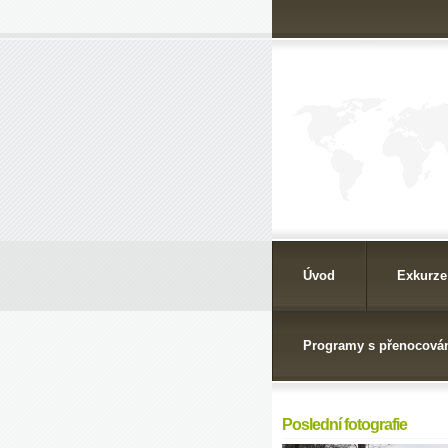
Úvod
Exkurze
Programy s přenocová
Poslední fotografie