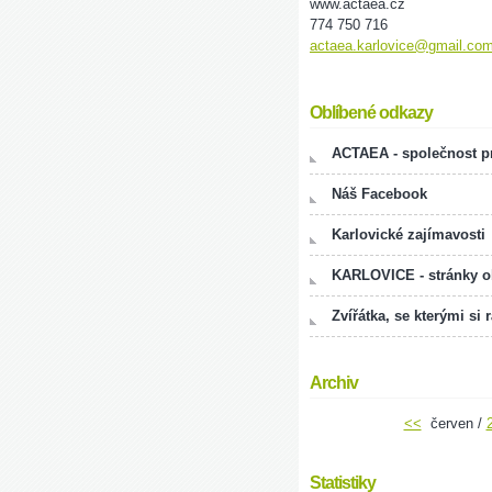
www.actaea.cz
774 750 716
actaea.karlovice@gmail.co
Oblíbené odkazy
ACTAEA - společnost pr
Náš Facebook
Karlovické zajímavosti
KARLOVICE - stránky 
Zvířátka, se kterými si 
Archiv
<<
červen /
Statistiky