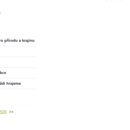
m
o přírodu a krajinu
obce
rádi hrajeme
2026
>>