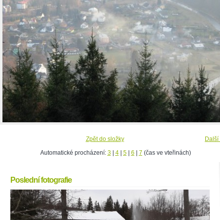
Zpět do složky
Další
Automatické procházení:
3
|
4
|
5
|
6
|
7
(čas ve vteřinách)
Poslední fotografie