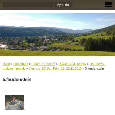
Úvod
»
Fotoalbum
»
POBYTY obecně
»
UKONČENÉ pobyty
»
OSTRAVA -
podzimní pobyty
»
5.turnus_ZŠ Gen.Píky_12.-22.11.2011
»
5.feudenstein
5.feudenstein