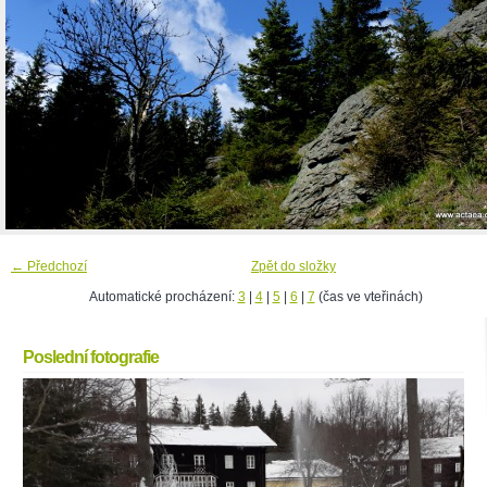
← Předchozí
Zpět do složky
Automatické procházení:
3
|
4
|
5
|
6
|
7
(čas ve vteřinách)
Poslední fotografie