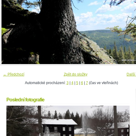
← Předchozí
Zpět do složky
Další
Automatické procházení:
3
|
4
|
5
|
6
|
7
(čas ve vteřinách)
Poslední fotografie