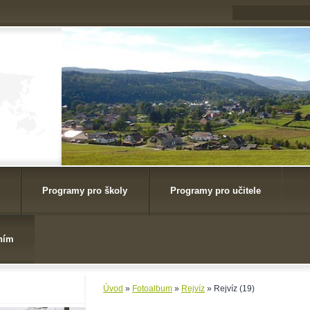
Programy pro školy
Programy pro učitele
ním
Úvod
»
Fotoalbum
»
Rejvíz
»
Rejvíz (19)