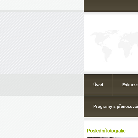
Úvod
Exkurze
Programy s přenocová
Poslední fotografie