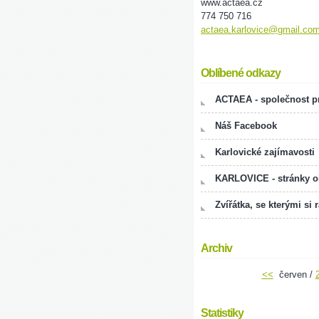
www.actaea.cz
774 750 716
actaea.karlovice@gmail.co
Oblíbené odkazy
ACTAEA - společnost pr
Náš Facebook
Karlovické zajímavosti
KARLOVICE - stránky 
Zvířátka, se kterými si 
Archiv
<<
červen /
Statistiky