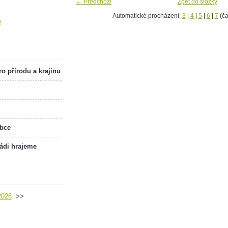
← Předchozí
Zpět do složky
Automatické procházení:
3
|
4
|
5
|
6
|
7
(ča
m
o přírodu a krajinu
obce
rádi hrajeme
2026
>>