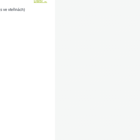
Další →
s ve vteřinách)