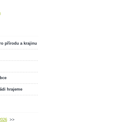
m
o přírodu a krajinu
obce
rádi hrajeme
2026
>>