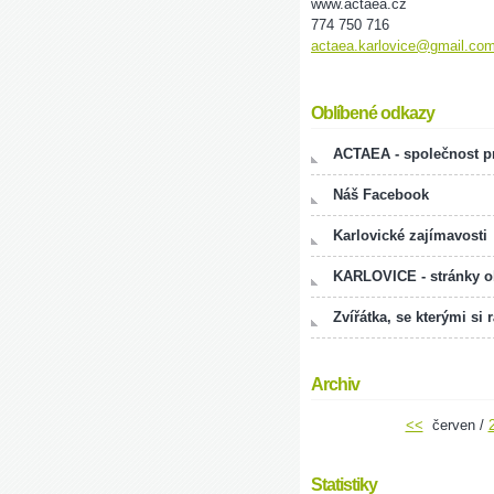
www.actaea.cz
774 750 716
actaea.karlovice@gmail.co
Oblíbené odkazy
ACTAEA - společnost pr
Náš Facebook
Karlovické zajímavosti
KARLOVICE - stránky 
Zvířátka, se kterými si 
Archiv
<<
červen /
Statistiky