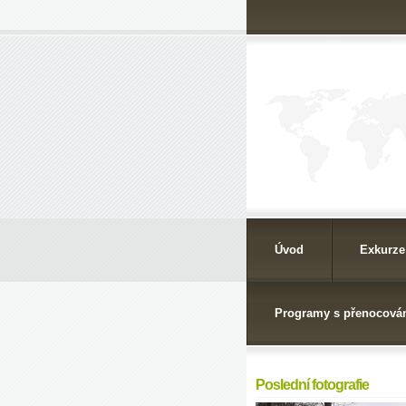
Úvod
Exkurze
Programy s přenocová
Poslední fotografie