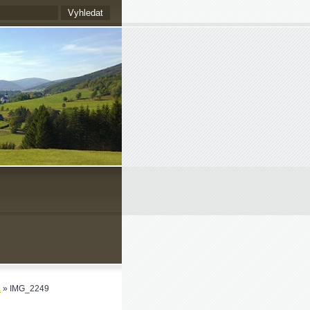
a
»
IMG_2249