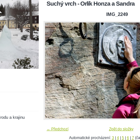
Suchý vrch - Orlík Honza a Sandra
IMG_2249
rodu a krajinu
← Předchozí
Zpět do složky
Automatické procházení:
3
|
4
|
5
|
6
|
7
(ča