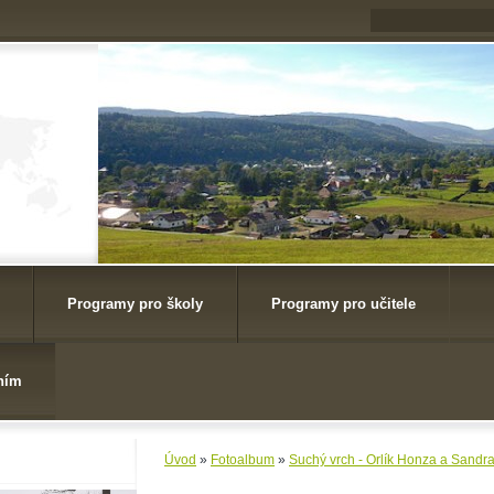
Programy pro školy
Programy pro učitele
ním
Úvod
»
Fotoalbum
»
Suchý vrch - Orlík Honza a Sandr