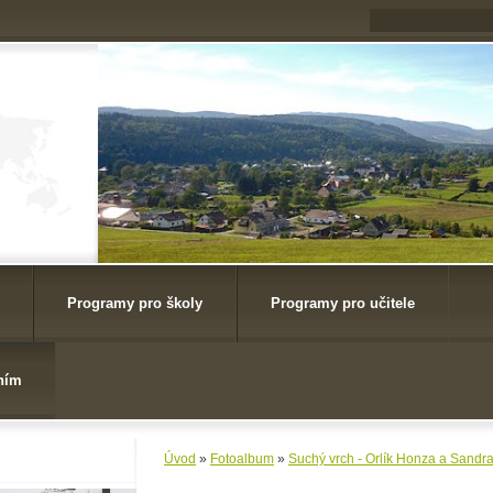
Programy pro školy
Programy pro učitele
ním
Úvod
»
Fotoalbum
»
Suchý vrch - Orlík Honza a Sandr