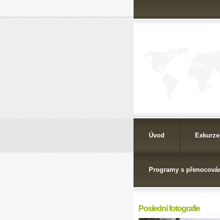
Úvod
Exkurze
Programy s přenocová
Poslední fotografie