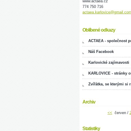
www.actaea.cz
774 750 716
actaea.karlovice@gmail.co
Oblíbené odkazy
ACTAEA - společnost pr
Náš Facebook
Karlovické zajímavosti
KARLOVICE - stránky 
Zvířátka, se kterými si 
Archiv
<<
červen /
Statistiky