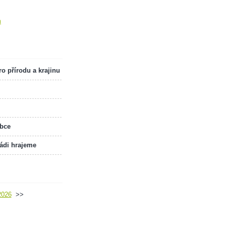
m
o přírodu a krajinu
obce
rádi hrajeme
2026
>>