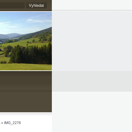
a
»
IMG_2276