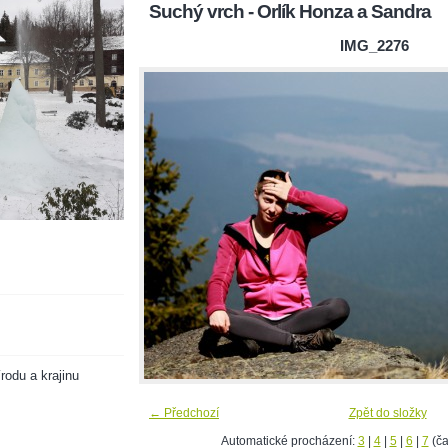
Suchý vrch - Orlík Honza a Sandra
IMG_2276
rodu a krajinu
← Předchozí
Zpět do složky
Automatické procházení:
3
|
4
|
5
|
6
|
7
(ča