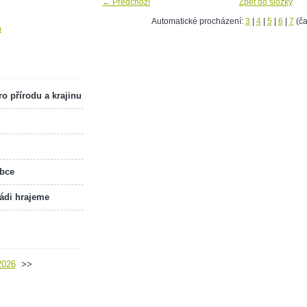
← Předchozí
Zpět do složky
Automatické procházení:
3
|
4
|
5
|
6
|
7
(ča
m
o přírodu a krajinu
obce
rádi hrajeme
2026
>>