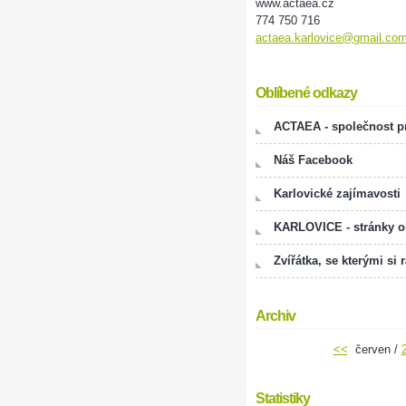
www.actaea.cz
774 750 716
actaea.karlovice@gmail.co
Oblíbené odkazy
ACTAEA - společnost pr
Náš Facebook
Karlovické zajímavosti
KARLOVICE - stránky 
Zvířátka, se kterými si 
Archiv
<<
červen /
Statistiky