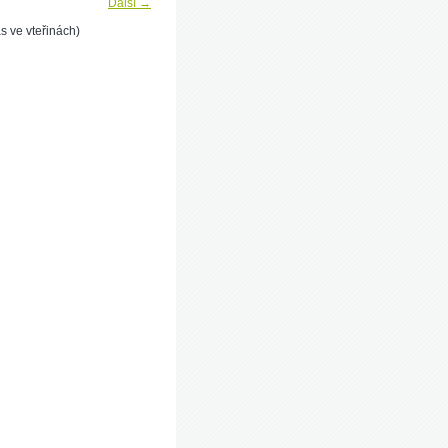
Další →
s ve vteřinách)