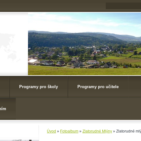
Programy pro školy
Programy pro učitele
ním
Úvod
»
Fotoalbum
»
Zlatorudné Mlýny
»
Zlatorudné mlý