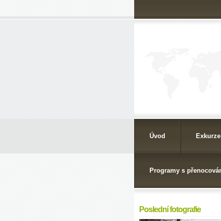
Úvod
Exkurze
Programy s přenocová
Poslední fotografie