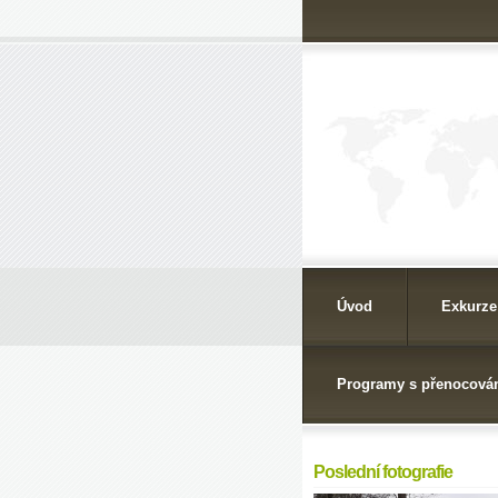
Úvod
Exkurze
Programy s přenocová
Poslední fotografie