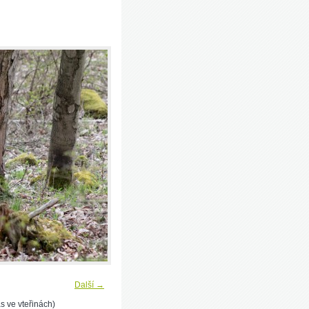
Další →
s ve vteřinách)