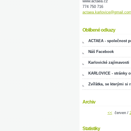
www.actaea.cz
774 750 716
actaea.karlovice@gmail.co
Oblíbené odkazy
ACTAEA - společnost pr
Náš Facebook
Karlovické zajímavosti
KARLOVICE - stránky 
Zvířátka, se kterými si 
Archiv
<<
červen /
Statistiky