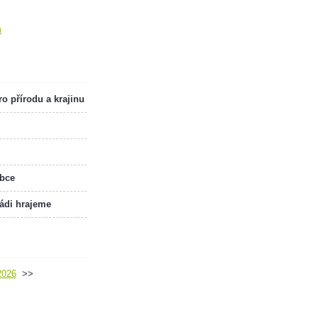
m
o přírodu a krajinu
obce
rádi hrajeme
2026
>>