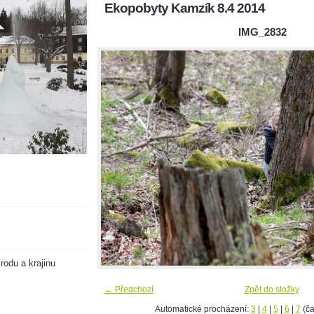
Ekopobyty Kamzík 8.4 2014
IMG_2832
rodu a krajinu
← Předchozí
Zpět do složky
Automatické procházení:
3
|
4
|
5
|
6
|
7
(ča