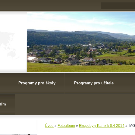
Programy pro školy
Programy pro učitele
ním
Úvod
»
Fotoalbum
»
Ekopobyty Kamzík 8.4 2014
»
IMG